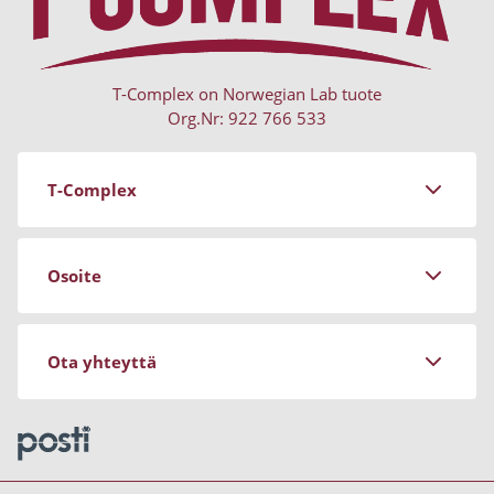
T-Complex on Norwegian Lab tuote
Org.Nr: 922 766 533
T-Complex
Tietoja Norwegian Labista
Osoite
Sopimusehdot
Tietosuojatiedot
Stockrosgatan 3
Ota yhteyttä
Artikkelit
681 91 Kristinehamn
Usein kysytyt kysymykset (UKK)
Sweden
Peruuta tilaukseni
Sähköposti: