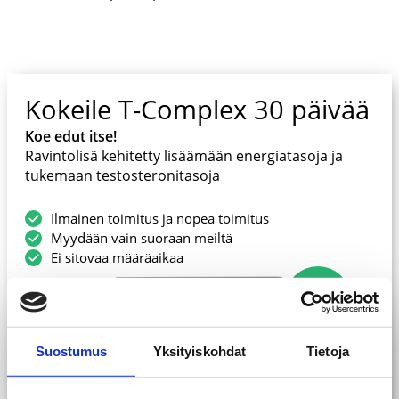
Kokeile T-Complex 30 päivää
Koe edut itse!
Ravintolisä kehitetty lisäämään energiatasoja ja
tukemaan testosteronitasoja
Ilmainen toimitus ja nopea toimitus
Myydään vain suoraan meiltä
Ei sitovaa määräaikaa
KOKEILE,
VAIN
7,90 €
Suostumus
Yksityiskohdat
Tietoja