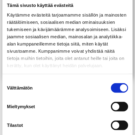
Tämä sivusto käyttää evästeitä
Aloita kirjoittamalla puhelinnumerosi
Käytämme evästeitä tarjoamamme sisällön ja mainosten
räätälöimiseen, sosiaalisen median ominaisuuksien
tukemiseen ja kävijämäärämme analysoimiseen. Lisäksi
Et tee tilausta painamalla “Seuraava”
jaamme sosiaalisen median, mainosalan ja analytiikka-
alan kumppaneillemme tietoja siitä, miten käytät
Seuraava
sivustoamme. Kumppanimme voivat yhdistää näitä
tietoja muihin tietoihin, joita olet antanut heille tai joita on
Puhelinnumeroasi käytetään vain osoitteen hakuun, ei
kerätty, kun olet käyttänyt heidän palvelujaan.
puhelinmyyntiin.
Suostumuksen
Välttämätön
valinta
Artikkelit
Mieltymykset
Tilastot