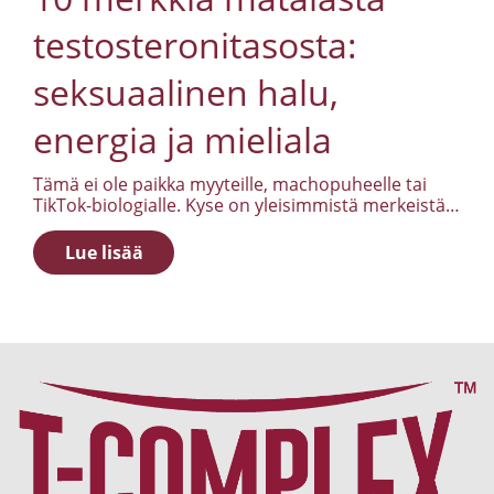
testosteronitasosta:
seksuaalinen halu,
energia ja mieliala
Tämä ei ole paikka myyteille, machopuheelle tai
TikTok-biologialle. Kyse on yleisimmistä merkeistä,
joita miehet oikeasti kokevat, kun testosteronitaso
on matala. Matala testosteroni ei yleensä näy
Lue lisää
yhtenä dramaattisena oireena, vaan monina
pieninä muutoksina seksuaalisessa halussa,
energiassa ja mielialassa.