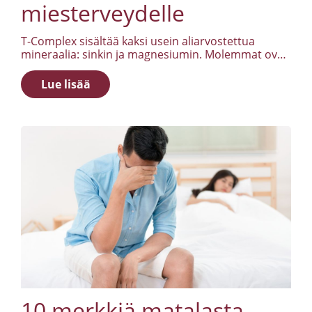
miesterveydelle
T-Complex sisältää kaksi usein aliarvostettua
mineraalia: sinkin ja magnesiumin. Molemmat ovat
mukana monissa kehon prosesseissa, ja
molemmat ovat olennaisia miehille, jotka haluavat
Lue lisää
enemmän irti arjestaan.
10 merkkiä matalasta